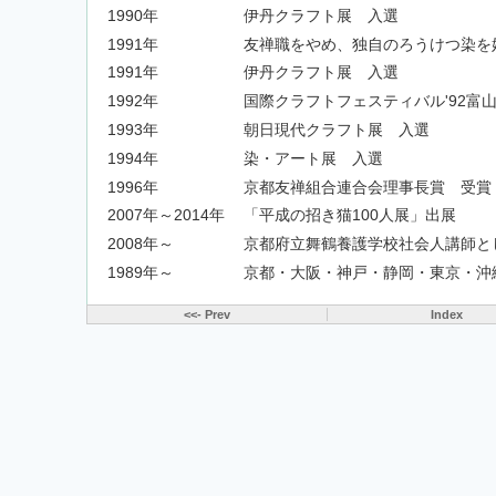
1990年
伊丹クラフト展 入選
1991年
友禅職をやめ、独自のろうけつ染を
1991年
伊丹クラフト展 入選
1992年
国際クラフトフェスティバル'92富
1993年
朝日現代クラフト展 入選
1994年
染・アート展 入選
1996年
京都友禅組合連合会理事長賞 受賞
2007年～2014年
「平成の招き猫100人展」出展
2008年～
京都府立舞鶴養護学校社会人講師と
1989年～
京都・大阪・神戸・静岡・東京・沖
<<- Prev
Index