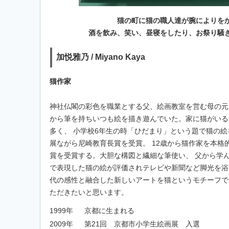
猫の町に猫の職人達が腕によりを
酒を飲み、笑い、昼寝をしたり、お祭り騒
加悦雅乃 / Miyano Kaya
猫作家
神社仏閣の彩色を職業とする父、絵画教室を営む母の元1
から筆を持ちいつも絵を描き遊んでいた。家に猫がいる
多く、 小学校6年生の時「ひだまり」という題で猫の絵
展ながら尼崎教育長賞を受賞。 12歳から猫作家を本格
賞を受賞する。大胆な構図と繊細な筆使い、 父から学
で表現した猫の絵が評価されテレビや新聞など脚光を浴
代の感性と融合した新しいアートを猫というモチーフで
ただきたいと思います。
1999年
京都に生まれる
2009年
第21回 京都市小学生絵画展 入選