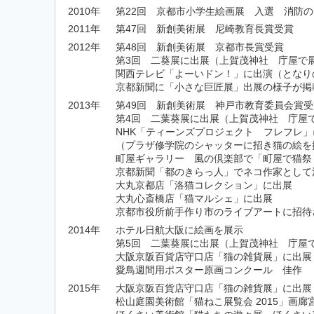
2010年
第22回 京都市小学生絵画展 入選 消防
2011年
第47回 新創美術展 尼崎教育長賞受賞
2012年
第48回 新創美術展 京都市長賞受賞
第3回 二葵展に出展（上賀茂神社 庁屋で
関西テレビ「よーいドン！」に出演（となり
京都新聞に「小さな巨匠展」出展の様子が掲
2013年
第49回 新創美術展 神戸市教育委員会賞受
第4回 二葉葵展に出展（上賀茂神社 庁屋
NHK「ティーンズプロジェクト フレフレ」
（プラザ修学院のシャッターに招き猫の絵を
町屋ギャラリー 風の倶楽部で「町屋で猫祭
京都新聞「都のきらっ人」でネコ作家として
大丸京都店「洛猫コレクション」に出展
大丸心斎橋店「猫マルシェ」に出展
京都市役所前手作り市のライブアートに招待
2014年
ホテル日航大阪に絵画を展示
第5回 二葉葵展に出展（上賀茂神社 庁屋
大阪京阪百貨店守口店「猫の雑貨展」に出展
愛鳥週間用ポスター原画コンクール 佳作
2015年
大阪京阪百貨店守口店「猫の雑貨展」に出展
松山庭園美術館「猫ねこ展覧会 2015」画廊