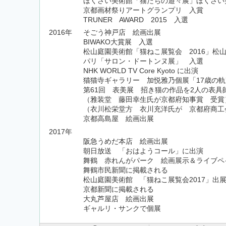
ほくさい美術館「猫たちの遊々展」ほくさい
京都画材祭りアートグランプリ 入賞
TRUNER AWARD 2015 入選
2016年
そごう神戸店 絵画出展
BIWAKO大賞展 入選
松山庭園美術館「猫ねこ展覧会 2016」松
パリ「サロン・ドートンヌ展」 入選
NHK WORLD TV Core Kyoto に出演
猫猫寺ギャラリー 加悦雅乃個展「17歳の
第61回 表美展 招き猫の作品を2人の表具
（雅装堂 藤田幸生氏が京都府知事賞 受賞
（衣川松栄堂方 衣川充洋氏が 京都府商工
京都高島屋 絵画出展
2017年
阪急うめだ本店 絵画出展
朝日放送 「おはようコール」に出演
舞鶴 赤れんがパーク 絵画展示＆ライブペ
舞鶴市民新聞に掲載される
松山庭園美術館 「猫ねこ展覧会2017」出
京都新聞に掲載される
大丸芦屋店 絵画出展
ギャルリ・サンクで個展