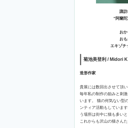
諏訪
“阿蘭
おか
おも
エキゾチ
菊池美登利 / Midori Ki
造形作家
貴展には数回出させて頂い
毎年私の制作の励みと刺激
います。 猫の何気ない型
ンティア活動もしています
う場所は街中に猫も多いと
これからも沢山の猫さんた