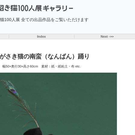
招き猫100人展 全ての出品作品をご覧いただけます
Index
Next ->>
がさき猫の南蛮（なんばん）踊り
幅50×奥行30×高さ60cm 素材：紙・紙粘土・布 etc.