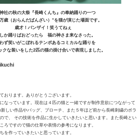
神社の秋の大祭『長崎くんち』の奉納踊りの一つ
陀万歳（おらんだばんざい）”を猫が演じた場面です。
歳才！バンザイ！笑うてねぇ
しか踊りばおどったら 福の神さま来なさった。
わず笑いがこぼれるテンポあるコミカルな踊りを
ックな装いをした2匹の猫の掛け合いで表現しました。
kuchi
ております。ありがとうございます。
になっています。現在は４匹の猫と一緒ですが制作意欲につながって
の新しい作品やバッグ、ブローチ、また５年ほど前から長崎刺繍のボラ
ので、 その技術を作品に生かしていきたいと思います。また長崎とい
ころですので猫の仕草や表情の参考になります。
ちを作っていきたいと思っています。