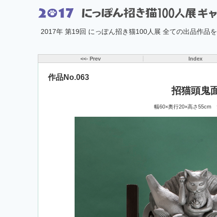
2017年 第19回 にっぽん招き猫100人展 全ての出品作
<<- Prev
Index
作品No.063
招猫頭鬼
幅60×奥行20×高さ55cm