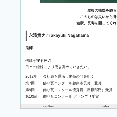
屋根の棟端を飾る
このものは災いから身
健康、長寿を願ってくれ
永濱貴之 / Takayuki Nagahama
鬼師
伝統を守る技術
日々の鍛錬により磨き高めていきたい。
2012年
会社員を退職し鬼亮の門を叩く
第7回
飾り瓦コンクール碧南市長賞 受賞
第9回
飾り瓦コンクール優秀賞（屋根部門）受賞
第10回
飾り瓦コンクール グランプリ受賞
<<- Prev
Index